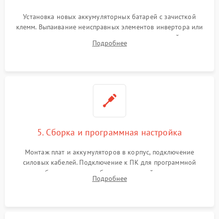
Установка новых аккумуляторных батарей с зачисткой
клемм. Выпаивание неисправных элементов инвертора или
цепи зарядки и монтаж новых радиодеталей.
Подробнее
Восстановление поврежденных токоведущих дорожек и
замена реле.
5. Сборка и программная настройка
Монтаж плат и аккумуляторов в корпус, подключение
силовых кабелей. Подключение к ПК для программной
калибровки констант батареи, настройки порогов
Подробнее
срабатывания AVR и сброса счетчиков старения АКБ.