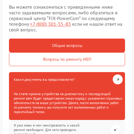
Вы можете ознакомиться с приведенными ниже
часто задаваемыми вопросами, либо обратиться в
сервисный центр “FIX-PowerCom” по следующему
телефону
+7 (800) 301-55-83
если не нашли ответ на
свой вопрос.
Общие вопросы
Вопросы по ремонту ИБП
Какие документы вы предоставляете?
На этапе приема устройства на диагностику и последующий
ремонт вам будет предоставлен заказ-наряд с указанием страховых
обязательств на ваше устройство. Далее, после выполнения работ
по ремонту техники, вы получите акт выполненных работ и
гарантийный талон.
Я уже знаю в чем неисправность и какой
ремонт необходим. Для чего проводить