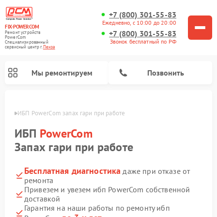
+7 (800) 301-55-83
Ежедневно, с 10:00 до 20:00
FIX-POWERCOM
+7 (800) 301-55-83
Ремонт устройств
PowerCom
Звонок бесплатный по РФ
Специализированный
cервисный центр г.
Пенза
Мы ремонтируем
Позвонить
Пензе
ИБП PowerCom запах гари при работе
ИБП
PowerCom
Запах гари при работе
Бесплатная диагностика
даже при отказе от
ремонта
Привезем и увезем ибп PowerCom собственной
доставкой
Гарантия на наши работы по ремонту ибп