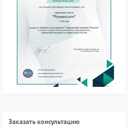
Что предпринять сразу
При появлении запаха гари немедленно отключите
ИБП Powercom от сети и отсоедините
подключенное оборудование. Не пытайтесь
продолжить использование устройства — это может
усугубить поломку и повысить риск возгорания. До
начала каких‑либо действий убедитесь, что
устройство полностью обесточено.
Профессиональный ремонт в
сервисном центре
Для устранения причины запаха обратитесь в
сервисный центр Powercom. Специалисты проведут
комплексную диагностику, выявят источник
проблемы и выполнят необходимый ремонт
Powercom с использованием оригинальных
компонентов. Сервис Powercom гарантирует
восстановление работоспособности устройства с
соблюдением всех норм безопасности.
Заказать консультацию
Безопасность превыше всего: не рискуйте, пытаясь