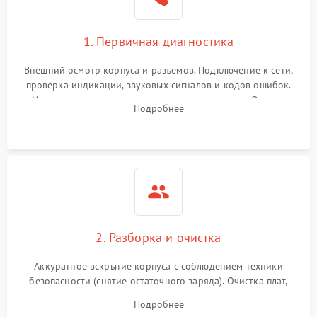
1. Первичная диагностика
Внешний осмотр корпуса и разъемов. Подключение к сети,
проверка индикации, звуковых сигналов и кодов ошибок.
Измерение входного и выходного напряжения. Оценка
Подробнее
реакции ИБП на отключение основного питания без
нагрузки.
2. Разборка и очистка
Аккуратное вскрытие корпуса с соблюдением техники
безопасности (снятие остаточного заряда). Очистка плат,
радиаторов и кулеров от пыли с помощью сжатого воздуха
Подробнее
и кистей для предотвращения перегрева и замыканий.