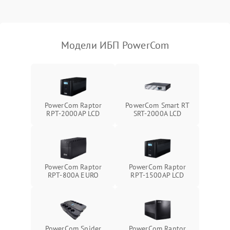
Поломка фильтров
1000 ₽
Подробнее →
(EMI/EMC)
Модели ИБП PowerCom
Неисправность системы
1500 ₽
Подробнее →
защиты
Неисправность системы
2000 ₽
Подробнее →
стабилизации
PowerCom Raptor
PowerCom Smart RT
RPT-2000AP LCD
SRT-2000A LCD
Поломка системы
автоматического
1500 ₽
Подробнее →
переключения
Неисправность системы
PowerCom Raptor
PowerCom Raptor
1500 ₽
Подробнее →
мониторинга
RPT-800A EURO
RPT-1500AP LCD
Повреждение внутренних
500 ₽
Подробнее →
проводов
PowerCom Spider
PowerCom Raptor