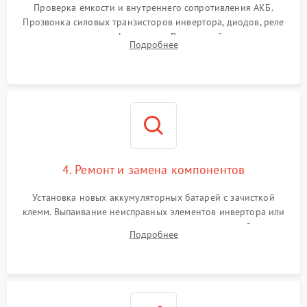
Проверка емкости и внутреннего сопротивления АКБ.
Прозвонка силовых транзисторов инвертора, диодов, реле
переключения и трансформатора. Визуальный поиск вздутых
Подробнее
конденсаторов и прогаров на печатной плате.
4. Ремонт и замена компонентов
Установка новых аккумуляторных батарей с зачисткой
клемм. Выпаивание неисправных элементов инвертора или
цепи зарядки и монтаж новых радиодеталей.
Подробнее
Восстановление поврежденных токоведущих дорожек и
замена реле.