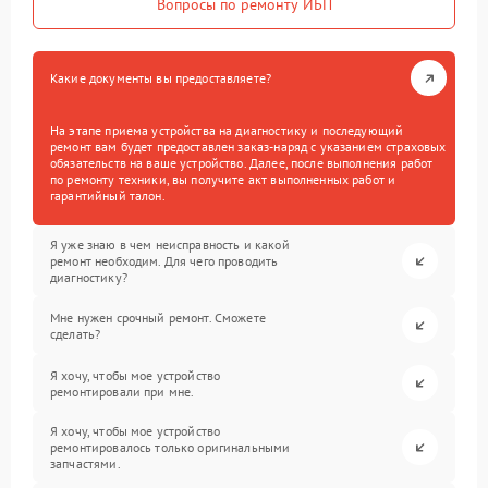
Вопросы по ремонту ИБП
Какие документы вы предоставляете?
На этапе приема устройства на диагностику и последующий
ремонт вам будет предоставлен заказ-наряд с указанием страховых
обязательств на ваше устройство. Далее, после выполнения работ
по ремонту техники, вы получите акт выполненных работ и
гарантийный талон.
Я уже знаю в чем неисправность и какой
ремонт необходим. Для чего проводить
диагностику?
Мне нужен срочный ремонт. Сможете
сделать?
Я хочу, чтобы мое устройство
ремонтировали при мне.
Я хочу, чтобы мое устройство
ремонтировалось только оригинальными
запчастями.