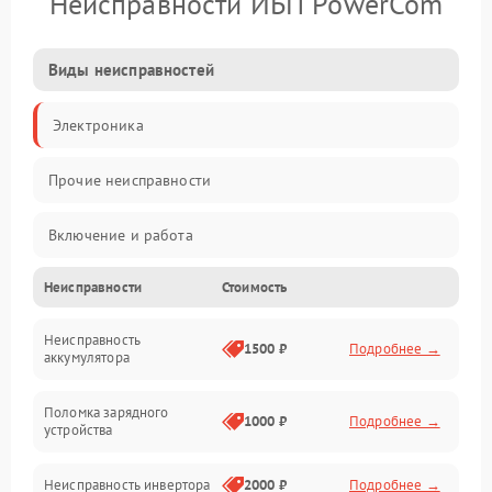
Неисправности ИБП PowerCom
Виды неисправностей
Электроника
Прочие неисправности
Включение и работа
Неисправности
Стоимость
Работа с нагрузкой
Неисправность
Звук и индикация
1500 ₽
Подробнее →
аккумулятора
Питание и режимы
Поломка зарядного
1000 ₽
Подробнее →
устройства
Интерфейсы и связь
Неисправность инвертора
2000 ₽
Подробнее →