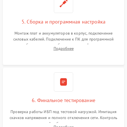
5. Сборка и программная настройка
Монтаж плат и аккумуляторов в корпус, подключение
силовых кабелей. Подключение к ПК для программной
калибровки констант батареи, настройки порогов
Подробнее
срабатывания AVR и сброса счетчиков старения АКБ.
6. Финальное тестирование
Проверка работы ИБП под тестовой нагрузкой. Имитация
скачков напряжения и полного отключения сети. Контроль
времени автономной работы, температурного режима и