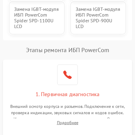
Замена IGBT-модуля
Замена IGBT-модуля
ИБП PowerCom
ИБП PowerCom
Spider SPD-1100U
Spider SPD-900U
LCD
LCD
Этапы ремонта ИБП PowerCom
1. Первичная диагностика
Внешний осмотр корпуса и разъемов. Подключение к сети,
проверка индикации, звуковых сигналов и кодов ошибок.
Измерение входного и выходного напряжения. Оценка
Подробнее
реакции ИБП на отключение основного питания без
нагрузки.