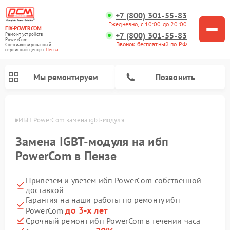
+7 (800) 301-55-83
Ежедневно, с 10:00 до 20:00
FIX-POWERCOM
+7 (800) 301-55-83
Ремонт устройств
PowerCom
Звонок бесплатный по РФ
Специализированный
cервисный центр г.
Пенза
Мы ремонтируем
Позвонить
Пензе
ИБП PowerCom замена igbt-модуля
Замена IGBT-модуля на ибп
PowerCom в Пензе
Привезем и увезем ибп PowerCom собственной
доставкой
Гарантия на наши работы по ремонту ибп
до 3-х лет
PowerCom
Срочный ремонт ибп PowerCom в течении часа