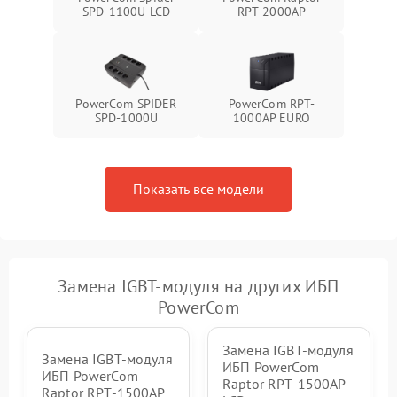
Неисправность системы
SPD-1100U LCD
RPT-2000AP
1500 ₽
Подробнее →
зарядки
Поломка системы защиты
1000 ₽
Подробнее →
от перегрузок
PowerCom SPIDER
PowerCom RPT-
SPD-1000U
1000AР EURO
Неисправность системы
защиты от короткого
1500 ₽
Подробнее →
замыкания
Показать все модели
Повреждение системы
1000 ₽
Подробнее →
защиты от перегрева
Неисправность системы
защиты от
1500 ₽
Подробнее →
перенапряжения
Замена IGBT-модуля на других ИБП
PowerCom
Замена IGBT-модуля
Замена IGBT-модуля
ИБП PowerCom
ИБП PowerCom
Raptor RPT-1500AP
Raptor RPT-1500AP