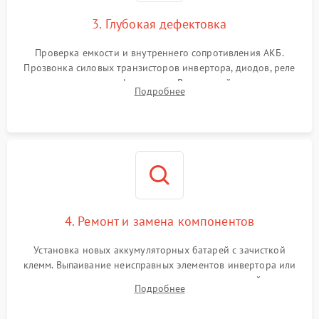
3. Глубокая дефектовка
Поломка системы защиты
1000 ₽
Подробнее →
от перегрузок
Проверка емкости и внутреннего сопротивления АКБ.
Прозвонка силовых транзисторов инвертора, диодов, реле
Неисправность системы
переключения и трансформатора. Визуальный поиск вздутых
Подробнее
защиты от короткого
1500 ₽
Подробнее →
конденсаторов и прогаров на печатной плате.
замыкания
Повреждение системы
1000 ₽
Подробнее →
защиты от перегрева
Неисправность системы
защиты от
1500 ₽
Подробнее →
перенапряжения
4. Ремонт и замена компонентов
Установка новых аккумуляторных батарей с зачисткой
клемм. Выпаивание неисправных элементов инвертора или
цепи зарядки и монтаж новых радиодеталей.
Подробнее
Восстановление поврежденных токоведущих дорожек и
замена реле.