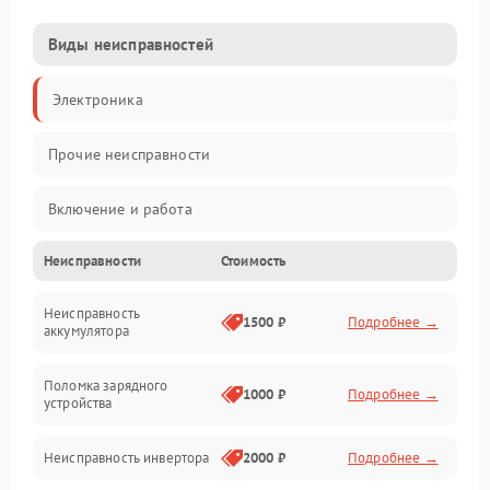
Виды неисправностей
Электроника
Прочие неисправности
Включение и работа
Неисправности
Стоимость
Работа с нагрузкой
Неисправность
Звук и индикация
1500 ₽
Подробнее →
аккумулятора
Питание и режимы
Поломка зарядного
1000 ₽
Подробнее →
устройства
Интерфейсы и связь
Неисправность инвертора
2000 ₽
Подробнее →
Температура и эксплуатация