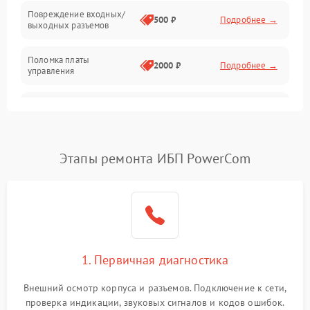
Повреждение входных/
500 ₽
Подробнее →
выходных разъемов
Механические повреждения
Поломка платы
Механика
2000 ₽
Подробнее →
управления
Неисправность
3000 ₽
Подробнее →
трансформатора
Повреждение
Этапы ремонта ИБП PowerCom
500 ₽
Подробнее →
конденсаторов
Поломка предохранителя
100 ₽
Подробнее →
Неисправность системы
1000 ₽
Подробнее →
охлаждения
1. Первичная диагностика
Неисправность
500 ₽
Подробнее →
Внешний осмотр корпуса и разъемов. Подключение к сети,
индикаторов
проверка индикации, звуковых сигналов и кодов ошибок.