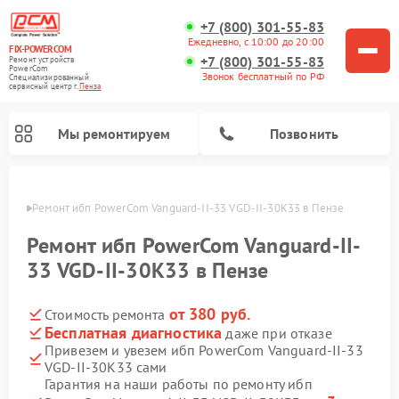
+7 (800) 301-55-83
Ежедневно, с 10:00 до 20:00
FIX-POWERCOM
+7 (800) 301-55-83
Ремонт устройств
PowerCom
Звонок бесплатный по РФ
Специализированный
cервисный центр г.
Пенза
Мы ремонтируем
Позвонить
Пензе
Ремонт ибп PowerCom Vanguard-II-33 VGD-II-30K33 в Пензе
Ремонт ибп PowerCom Vanguard-II-
33 VGD-II-30K33 в Пензе
от 380 руб.
Стоимость ремонта
Бесплатная диагностика
даже при отказе
Привезем и увезем ибп PowerCom Vanguard-II-33
VGD-II-30K33 сами
Гарантия на наши работы по ремонту ибп