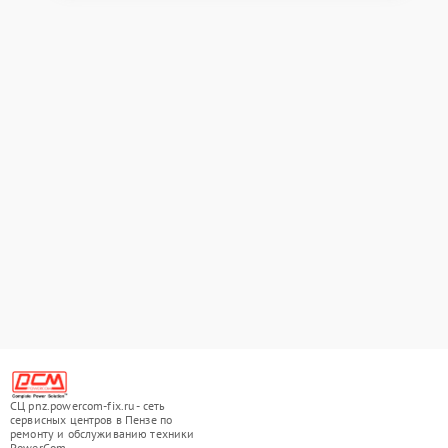
СЦ pnz.powercom-fix.ru - сеть
сервисных центров в Пензе по
ремонту и обслуживанию техники
PowerCom