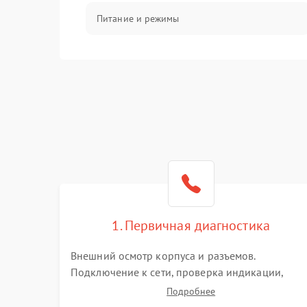
Питание и режимы
Интерфейсы и связь
Температура и эксплуатация
Механические повреждения
Механика
1. Первичная диагностика
Внешний осмотр корпуса и разъемов.
Подключение к сети, проверка индикации,
звуковых сигналов и кодов ошибок. Измерение
Подробнее
входного и выходного напряжения. Оценка