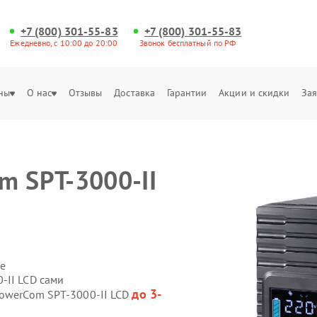
+7 (800) 301-55-83
+7 (800) 301-55-83
Ежедневно, с 10:00 до 20:00
Звонок бесплатный по РФ
ны
О нас
Отзывы
Доставка
Гарантии
Акции и скидки
Зая
m SPT-3000-II
е
-II LCD сами
до 3-
PowerCom SPT-3000-II LCD