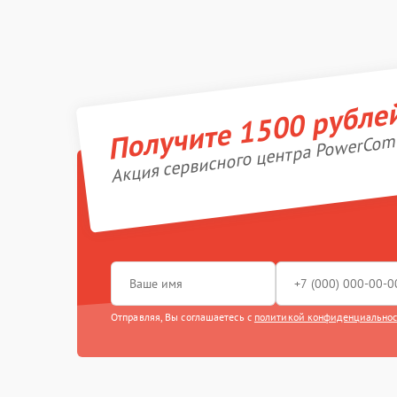
Получите 1500 рубле
Акция сервисного центра PowerCom
Отправляя, Вы соглашаетесь с
политикой конфиденциально