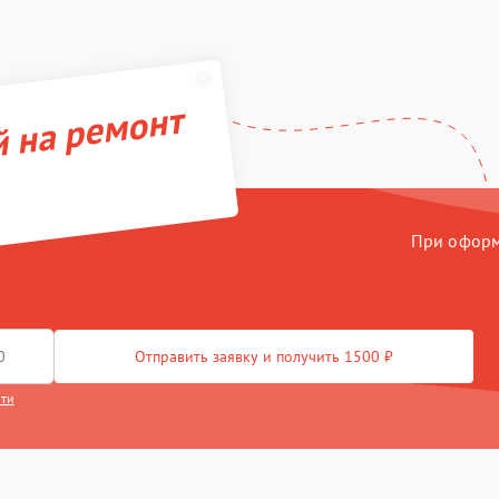
й на ремонт
При оформл
Отправить заявку и получить 1500 ₽
сти