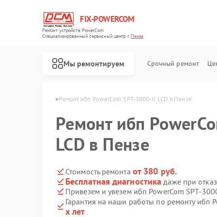
FIX-POWERCOM
Ремонт устройств PowerCom
Специализированный cервисный центр г.
Пенза
Мы ремонтируем
Срочный ремонт
Це
п PowerCom в Пензе
Ремонт ибп PowerCom SPT-3000-II LCD в Пензе
Ремонт ибп PowerCo
LCD в Пензе
от 380 руб.
Стоимость ремонта
Бесплатная диагностика
даже при отказ
Привезем и увезем ибп PowerCom SPT-3000
Гарантия на наши работы по ремонту ибп 
х лет