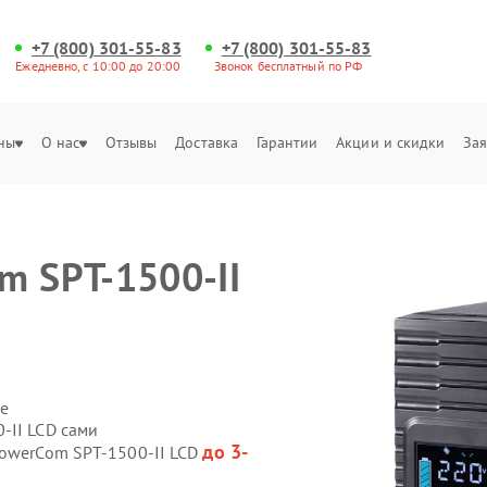
+7 (800) 301-55-83
+7 (800) 301-55-83
Ежедневно, с 10:00 до 20:00
Звонок бесплатный по РФ
ны
О нас
Отзывы
Доставка
Гарантии
Акции и скидки
Зая
m SPT-1500-II
е
-II LCD сами
до 3-
PowerCom SPT-1500-II LCD