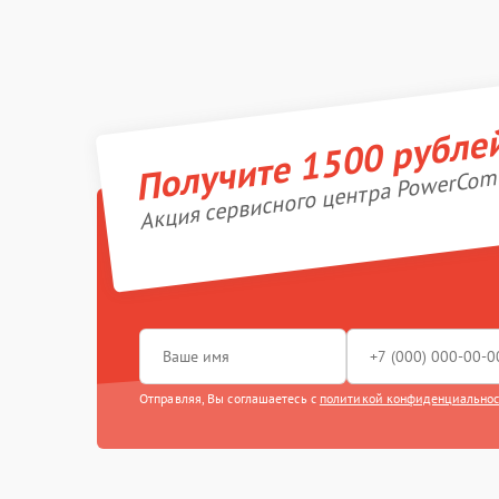
Получите 1500 рубле
Акция сервисного центра PowerCom
Отправляя, Вы соглашаетесь с
политикой конфиденциально