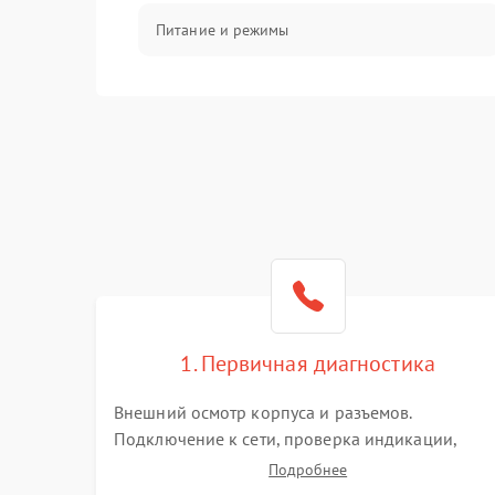
Питание и режимы
Интерфейсы и связь
Температура и эксплуатация
Механические повреждения
Механика
1. Первичная диагностика
Внешний осмотр корпуса и разъемов.
Подключение к сети, проверка индикации,
звуковых сигналов и кодов ошибок. Измерение
Подробнее
входного и выходного напряжения. Оценка