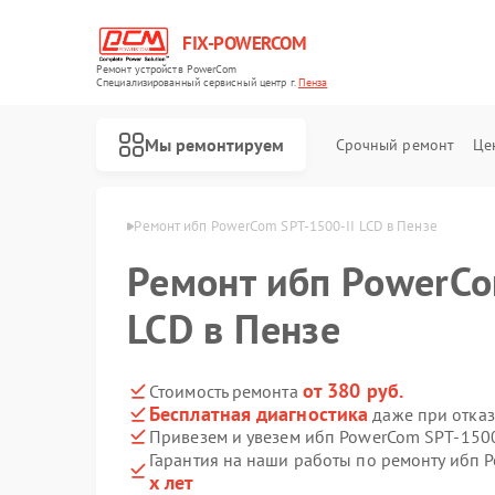
FIX-POWERCOM
Ремонт устройств PowerCom
Специализированный cервисный центр г.
Пенза
Мы ремонтируем
Срочный ремонт
Це
п PowerCom в Пензе
Ремонт ибп PowerCom SPT-1500-II LCD в Пензе
Ремонт ибп PowerCo
LCD в Пензе
от 380 руб.
Стоимость ремонта
Бесплатная диагностика
даже при отказ
Привезем и увезем ибп PowerCom SPT-1500
Гарантия на наши работы по ремонту ибп 
х лет