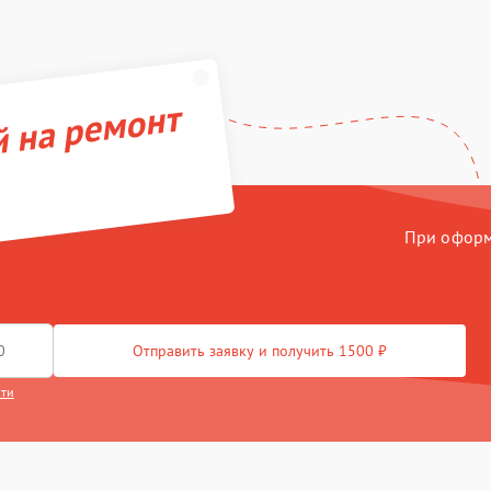
й на ремонт
При оформл
Отправить заявку и получить 1500 ₽
сти