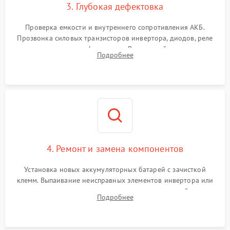
3. Глубокая дефектовка
Поломка системы защиты
1000 ₽
Подробнее →
от перегрузок
Проверка емкости и внутреннего сопротивления АКБ.
Прозвонка силовых транзисторов инвертора, диодов, реле
Неисправность системы
переключения и трансформатора. Визуальный поиск вздутых
Подробнее
защиты от короткого
1500 ₽
Подробнее →
конденсаторов и прогаров на печатной плате.
замыкания
Повреждение системы
1000 ₽
Подробнее →
защиты от перегрева
Неисправность системы
защиты от
1500 ₽
Подробнее →
перенапряжения
4. Ремонт и замена компонентов
Установка новых аккумуляторных батарей с зачисткой
клемм. Выпаивание неисправных элементов инвертора или
цепи зарядки и монтаж новых радиодеталей.
Подробнее
Восстановление поврежденных токоведущих дорожек и
замена реле.