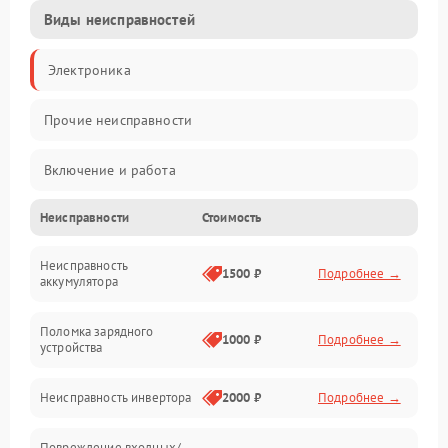
Виды неисправностей
Электроника
Прочие неисправности
Включение и работа
Неисправности
Стоимость
Работа с нагрузкой
Неисправность
Звук и индикация
1500 ₽
Подробнее →
аккумулятора
Питание и режимы
Поломка зарядного
1000 ₽
Подробнее →
устройства
Интерфейсы и связь
Неисправность инвертора
2000 ₽
Подробнее →
Температура и эксплуатация
Повреждение входных/