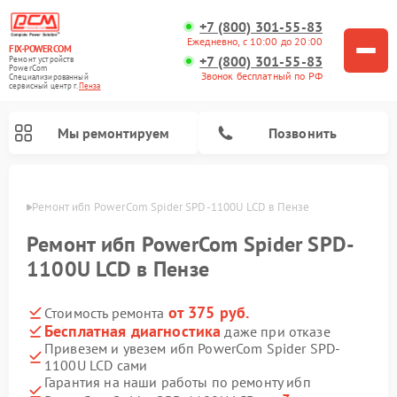
+7 (800) 301-55-83
Ежедневно, с 10:00 до 20:00
FIX-POWERCOM
+7 (800) 301-55-83
Ремонт устройств
PowerCom
Звонок бесплатный по РФ
Специализированный
cервисный центр г.
Пенза
Мы ремонтируем
Позвонить
Пензе
Ремонт ибп PowerCom Spider SPD-1100U LCD в Пензе
Ремонт ибп PowerCom Spider SPD-
1100U LCD в Пензе
от 375 руб.
Стоимость ремонта
Бесплатная диагностика
даже при отказе
Привезем и увезем ибп PowerCom Spider SPD-
1100U LCD сами
Гарантия на наши работы по ремонту ибп