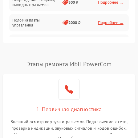
500 ₽
Подробнее →
выходных разъемов
Механические повреждения
Поломка платы
Механика
2000 ₽
Подробнее →
управления
Неисправность
3000 ₽
Подробнее →
трансформатора
Повреждение
Этапы ремонта ИБП PowerCom
500 ₽
Подробнее →
конденсаторов
Поломка предохранителя
100 ₽
Подробнее →
Неисправность системы
1000 ₽
Подробнее →
охлаждения
1. Первичная диагностика
Неисправность
500 ₽
Подробнее →
Внешний осмотр корпуса и разъемов. Подключение к сети,
индикаторов
проверка индикации, звуковых сигналов и кодов ошибок.
Измерение входного и выходного напряжения. Оценка
Поломка фильтров