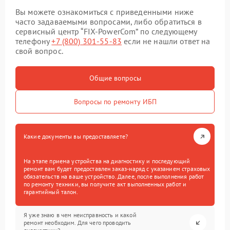
Вы можете ознакомиться с приведенными ниже
часто задаваемыми вопросами, либо обратиться в
сервисный центр “FIX-PowerCom” по следующему
телефону
+7 (800) 301-55-83
если не нашли ответ на
свой вопрос.
Общие вопросы
Вопросы по ремонту ИБП
Какие документы вы предоставляете?
На этапе приема устройства на диагностику и последующий
ремонт вам будет предоставлен заказ-наряд с указанием страховых
обязательств на ваше устройство. Далее, после выполнения работ
по ремонту техники, вы получите акт выполненных работ и
гарантийный талон.
Я уже знаю в чем неисправность и какой
ремонт необходим. Для чего проводить