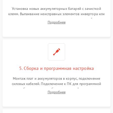
Установка новых аккумуляторных батарей с зачисткой
клемм. Выпаивание неисправных элементов инвертора или
цепи зарядки и монтаж новых радиодеталей.
Подробнее
Восстановление поврежденных токоведущих дорожек и
замена реле.
5. Сборка и программная настройка
Монтаж плат и аккумуляторов в корпус, подключение
силовых кабелей. Подключение к ПК для программной
калибровки констант батареи, настройки порогов
Подробнее
срабатывания AVR и сброса счетчиков старения АКБ.