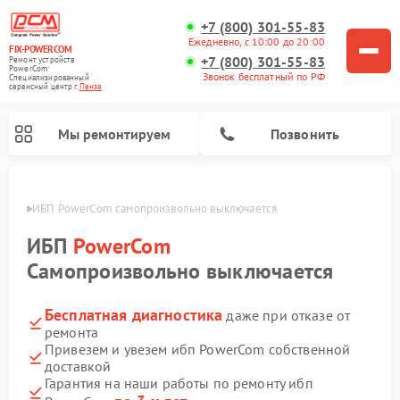
+7 (800) 301-55-83
Ежедневно, с 10:00 до 20:00
FIX-POWERCOM
+7 (800) 301-55-83
Ремонт устройств
PowerCom
Звонок бесплатный по РФ
Специализированный
cервисный центр г.
Пенза
Мы ремонтируем
Позвонить
Пензе
ИБП PowerCom самопроизвольно выключается
ИБП
PowerCom
Самопроизвольно выключается
Бесплатная диагностика
даже при отказе от
ремонта
Привезем и увезем ибп PowerCom собственной
доставкой
Гарантия на наши работы по ремонту ибп