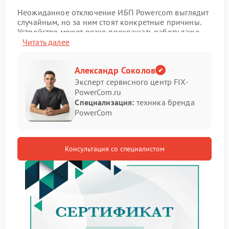
Неожиданное отключение ИБП Powercom выглядит
случайным, но за ним стоят конкретные причины.
Устройство может резко прекращать работу даже
при стабильной сети, создавая риск для техники и
Читать далее
данных.
Как проявляется неисправность
Александр Соколов
Эксперт сервисного центр FIX-
PowerCom.ru
Ситуация распознается по ряду характерных
Специализация:
техника бренда
признаков:
PowerCom
внезапное отключение без предупреждений;
повторные включения с короткими интервалами;
снижение времени работы от батареи;
Консультация со специалистом
щелчки внутри корпуса перед отключением.
Такие признаки указывают на внутренние
нарушения, которые не стоит игнорировать.
Почему это происходит
Причины могут отличаться, и не всегда лежат на