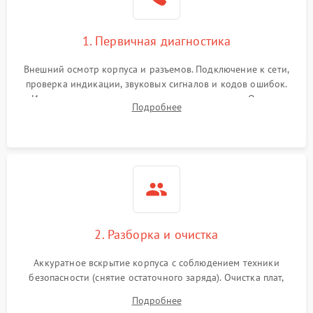
1. Первичная диагностика
Внешний осмотр корпуса и разъемов. Подключение к сети,
проверка индикации, звуковых сигналов и кодов ошибок.
Измерение входного и выходного напряжения. Оценка
Подробнее
реакции ИБП на отключение основного питания без
нагрузки.
2. Разборка и очистка
Аккуратное вскрытие корпуса с соблюдением техники
безопасности (снятие остаточного заряда). Очистка плат,
радиаторов и кулеров от пыли с помощью сжатого воздуха
Подробнее
и кистей для предотвращения перегрева и замыканий.