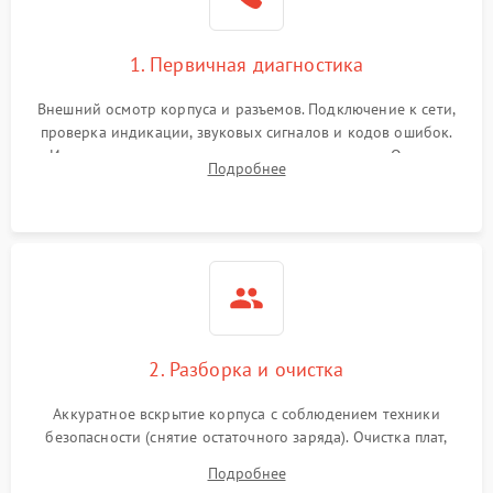
1. Первичная диагностика
Внешний осмотр корпуса и разъемов. Подключение к сети,
проверка индикации, звуковых сигналов и кодов ошибок.
Измерение входного и выходного напряжения. Оценка
Подробнее
реакции ИБП на отключение основного питания без
нагрузки.
2. Разборка и очистка
Аккуратное вскрытие корпуса с соблюдением техники
безопасности (снятие остаточного заряда). Очистка плат,
радиаторов и кулеров от пыли с помощью сжатого воздуха
Подробнее
и кистей для предотвращения перегрева и замыканий.