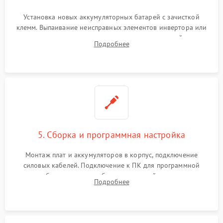
Установка новых аккумуляторных батарей с зачисткой
клемм. Выпаивание неисправных элементов инвертора или
цепи зарядки и монтаж новых радиодеталей.
Подробнее
Восстановление поврежденных токоведущих дорожек и
замена реле.
5. Сборка и программная настройка
Монтаж плат и аккумуляторов в корпус, подключение
силовых кабелей. Подключение к ПК для программной
калибровки констант батареи, настройки порогов
Подробнее
срабатывания AVR и сброса счетчиков старения АКБ.