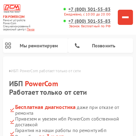
+7 (800) 301-55-83
Ежедневно, с 10:00 до 20:00
FIX-POWERCOM
+7 (800) 301-55-83
Ремонт устройств
PowerCom
Звонок бесплатный по РФ
Специализированный
cервисный центр г.
Пенза
Мы ремонтируем
Позвонить
Пензе
ИБП PowerCom работает только от сети
ИБП
PowerCom
Работает только от сети
Бесплатная диагностика
даже при отказе от
ремонта
Привезем и увезем ибп PowerCom собственной
доставкой
Гарантия на наши работы по ремонту ибп