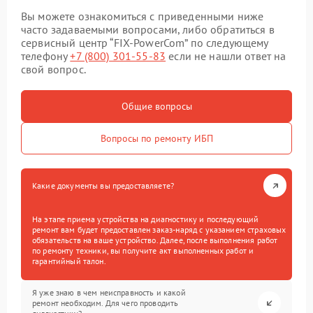
Вы можете ознакомиться с приведенными ниже
часто задаваемыми вопросами, либо обратиться в
сервисный центр “FIX-PowerCom” по следующему
телефону
+7 (800) 301-55-83
если не нашли ответ на
свой вопрос.
Общие вопросы
Вопросы по ремонту ИБП
Какие документы вы предоставляете?
На этапе приема устройства на диагностику и последующий
ремонт вам будет предоставлен заказ-наряд с указанием страховых
обязательств на ваше устройство. Далее, после выполнения работ
по ремонту техники, вы получите акт выполненных работ и
гарантийный талон.
Я уже знаю в чем неисправность и какой
ремонт необходим. Для чего проводить