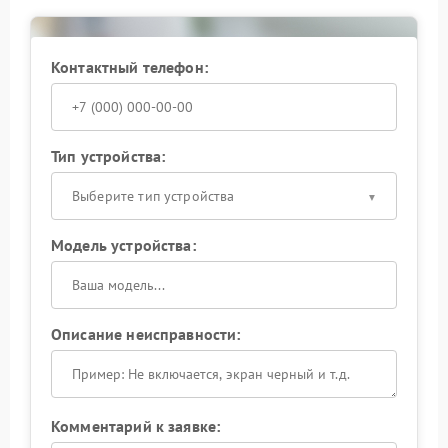
стоимость ремонта Powercom.
Ремонт и рекомендации
Контактный телефон:
Качественный ремонт проводится после
диагностики состояния внутренних компонентов и
аккумулятора. В сервисном центре Powercom
заменяют поврежденные элементы, устраняют
Тип устройства:
перегрев и настраивают стабильную работу
устройства.
Выберите тип устройства
Модель устройства:
Описание неисправности:
Комментарий к заявке: