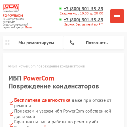
+7 (800) 301-55-83
Ежедневно, с 10:00 до 20:00
FIX-POWERCOM
+7 (800) 301-55-83
Ремонт устройств
PowerCom
Звонок бесплатный по РФ
Специализированный
cервисный центр г.
Пенза
Мы ремонтируем
Позвонить
Пензе
ИБП PowerCom повреждение конденсаторов
ИБП
PowerCom
Повреждение конденсаторов
Бесплатная диагностика
даже при отказе от
ремонта
Привезем и увезем ибп PowerCom собственной
доставкой
Гарантия на наши работы по ремонту ибп