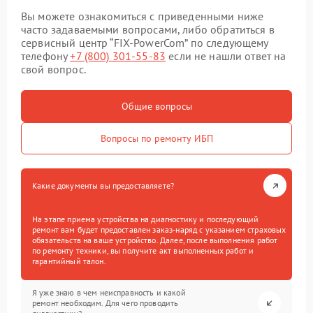
Вы можете ознакомиться с приведенными ниже
часто задаваемыми вопросами, либо обратиться в
сервисный центр “FIX-PowerCom” по следующему
телефону
+7 (800) 301-55-83
если не нашли ответ на
свой вопрос.
Общие вопросы
Вопросы по ремонту ИБП
Какие документы вы предоставляете?
На этапе приема устройства на диагностику и последующий
ремонт вам будет предоставлен заказ-наряд с указанием страховых
обязательств на ваше устройство. Далее, после выполнения работ
по ремонту техники, вы получите акт выполненных работ и
гарантийный талон.
Я уже знаю в чем неисправность и какой
ремонт необходим. Для чего проводить