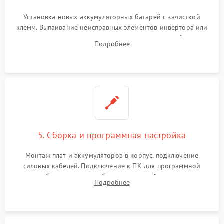
Установка новых аккумуляторных батарей с зачисткой
клемм. Выпаивание неисправных элементов инвертора или
цепи зарядки и монтаж новых радиодеталей.
Подробнее
Восстановление поврежденных токоведущих дорожек и
замена реле.
5. Сборка и программная настройка
Монтаж плат и аккумуляторов в корпус, подключение
силовых кабелей. Подключение к ПК для программной
калибровки констант батареи, настройки порогов
Подробнее
срабатывания AVR и сброса счетчиков старения АКБ.