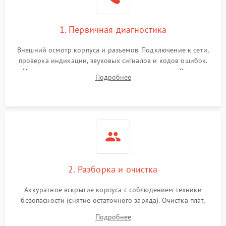
1. Первичная диагностика
Внешний осмотр корпуса и разъемов. Подключение к сети,
проверка индикации, звуковых сигналов и кодов ошибок.
Измерение входного и выходного напряжения. Оценка
Подробнее
реакции ИБП на отключение основного питания без
нагрузки.
2. Разборка и очистка
Аккуратное вскрытие корпуса с соблюдением техники
безопасности (снятие остаточного заряда). Очистка плат,
радиаторов и кулеров от пыли с помощью сжатого воздуха
Подробнее
и кистей для предотвращения перегрева и замыканий.