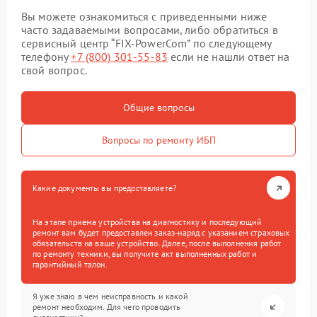
Вы можете ознакомиться с приведенными ниже
часто задаваемыми вопросами, либо обратиться в
сервисный центр “FIX-PowerCom” по следующему
телефону
+7 (800) 301-55-83
если не нашли ответ на
свой вопрос.
Общие вопросы
Вопросы по ремонту ИБП
Какие документы вы предоставляете?
На этапе приема устройства на диагностику и последующий
ремонт вам будет предоставлен заказ-наряд с указанием страховых
обязательств на ваше устройство. Далее, после выполнения работ
по ремонту техники, вы получите акт выполненных работ и
гарантийный талон.
Я уже знаю в чем неисправность и какой
ремонт необходим. Для чего проводить