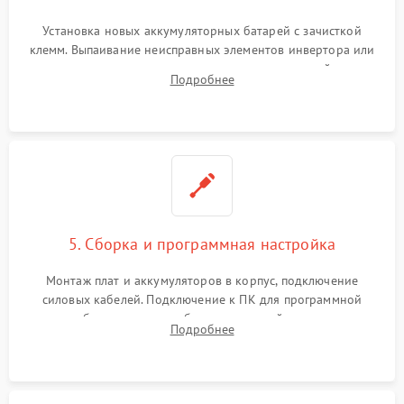
Установка новых аккумуляторных батарей с зачисткой
клемм. Выпаивание неисправных элементов инвертора или
цепи зарядки и монтаж новых радиодеталей.
Подробнее
Восстановление поврежденных токоведущих дорожек и
замена реле.
5. Сборка и программная настройка
Монтаж плат и аккумуляторов в корпус, подключение
силовых кабелей. Подключение к ПК для программной
калибровки констант батареи, настройки порогов
Подробнее
срабатывания AVR и сброса счетчиков старения АКБ.