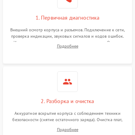
1. Первичная диагностика
Внешний осмотр корпуса и разъемов. Подключение к сети,
проверка индикации, звуковых сигналов и кодов ошибок.
Измерение входного и выходного напряжения. Оценка
Подробнее
реакции ИБП на отключение основного питания без
нагрузки.
2. Разборка и очистка
Аккуратное вскрытие корпуса с соблюдением техники
безопасности (снятие остаточного заряда). Очистка плат,
радиаторов и кулеров от пыли с помощью сжатого воздуха
Подробнее
и кистей для предотвращения перегрева и замыканий.