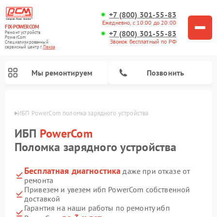
+7 (800) 301-55-83
Ежедневно, с 10:00 до 20:00
FIX-POWERCOM
+7 (800) 301-55-83
Ремонт устройств
PowerCom
Звонок бесплатный по РФ
Специализированный
cервисный центр г.
Пенза
Мы ремонтируем
Позвонить
Пензе
ИБП PowerCom поломка зарядного устройства
ИБП
PowerCom
Поломка зарядного устройства
Бесплатная диагностика
даже при отказе от
ремонта
Привезем и увезем ибп PowerCom собственной
доставкой
Гарантия на наши работы по ремонту ибп