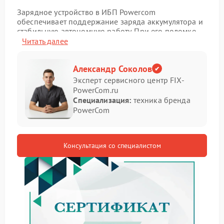
Зарядное устройство в ИБП Powercom
обеспечивает поддержание заряда аккумулятора и
стабильную автономную работу. При его поломке
батарея не восполняет емкость, что приводит к
Читать далее
сокращению времени работы и риску внезапного
отключения техники.
Александр Соколов
Симптомы неисправности
Эксперт сервисного центр FIX-
PowerCom.ru
Специализация:
техника бренда
Определить проблему можно по следующим
PowerCom
признакам:
аккумулятор не заряжается;
время автономной работы резко уменьшается;
Консультация со специалистом
индикаторы показывают ошибки;
устройство отключается при нагрузке.
В таких случаях ремонт Powercom необходим для
восстановления нормальной работы системы
зарядки.
Причины и рекомендации