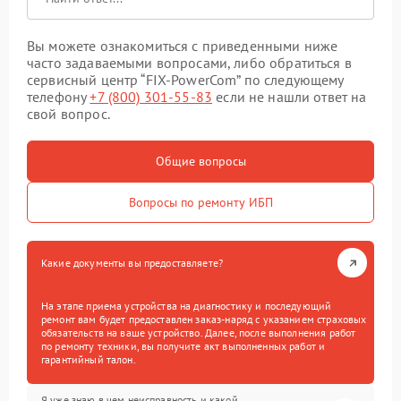
Вы можете ознакомиться с приведенными ниже
часто задаваемыми вопросами, либо обратиться в
сервисный центр “FIX-PowerCom” по следующему
телефону
+7 (800) 301-55-83
если не нашли ответ на
свой вопрос.
Общие вопросы
Вопросы по ремонту ИБП
Какие документы вы предоставляете?
На этапе приема устройства на диагностику и последующий
ремонт вам будет предоставлен заказ-наряд с указанием страховых
обязательств на ваше устройство. Далее, после выполнения работ
по ремонту техники, вы получите акт выполненных работ и
гарантийный талон.
Я уже знаю в чем неисправность и какой