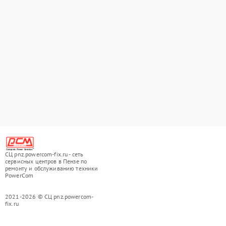
СЦ pnz.powercom-fix.ru - сеть
сервисных центров в Пензе по
ремонту и обслуживанию техники
PowerCom
2021-2026 © СЦ pnz.powercom-
fix.ru