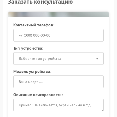
Заказать консультацию
диагностику и выполняют ремонт с заменой
неисправных элементов.
Не откладывайте обращение: своевременные
действия помогут сохранить стабильность работы
Контактный телефон:
оборудования и продлить срок его службы.
Тип устройства:
Выберите тип устройства
Модель устройства:
Описание неисправности: