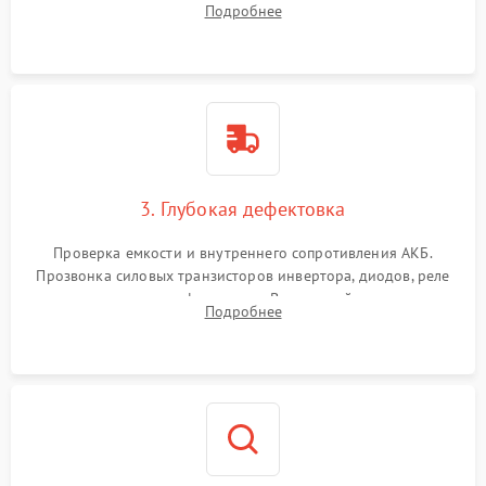
Подробнее
и кистей для предотвращения перегрева и замыканий.
3. Глубокая дефектовка
Проверка емкости и внутреннего сопротивления АКБ.
Прозвонка силовых транзисторов инвертора, диодов, реле
переключения и трансформатора. Визуальный поиск вздутых
Подробнее
конденсаторов и прогаров на печатной плате.