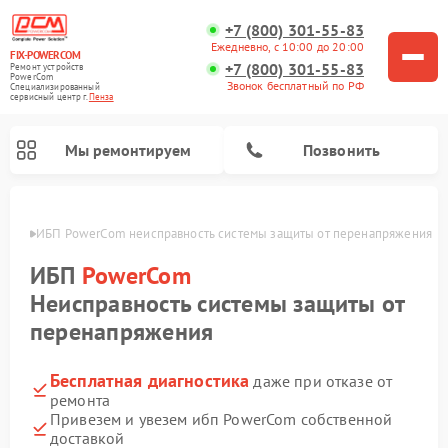
+7 (800) 301-55-83
Ежедневно, с 10:00 до 20:00
FIX-POWERCOM
+7 (800) 301-55-83
Ремонт устройств
PowerCom
Звонок бесплатный по РФ
Специализированный
cервисный центр г.
Пенза
Мы ремонтируем
Позвонить
Пензе
ИБП PowerCom неисправность системы защиты от перенапряжения
ИБП
PowerCom
Неисправность системы защиты от
перенапряжения
Бесплатная диагностика
даже при отказе от
ремонта
Привезем и увезем ибп PowerCom собственной
доставкой