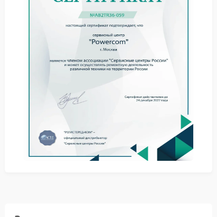
Причины и рекомендации
Причиной могут быть износ элементов, перегрев
или длительная работа при нестабильной сети. Это
снижает эффективность защитных механизмов.
Чтобы уменьшить вероятность неисправности,
соблюдайте следующие меры:
используйте устройство в допустимых условиях;
обеспечьте нормальное охлаждение;
контролируйте состояние внутренних
компонентов.
При первых отклонениях сервис Powercom
позволяет выявить проблему и избежать
дальнейших повреждений.
Решение и ремонт
При нарушении работы системы защиты
оптимальным решением становится сервисный
центр Powercom. Специалисты проводят