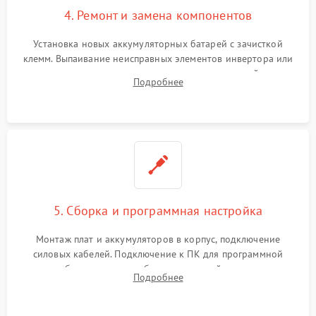
4. Ремонт и замена компонентов
Установка новых аккумуляторных батарей с зачисткой
клемм. Выпаивание неисправных элементов инвертора или
цепи зарядки и монтаж новых радиодеталей.
Подробнее
Восстановление поврежденных токоведущих дорожек и
замена реле.
5. Сборка и программная настройка
Монтаж плат и аккумуляторов в корпус, подключение
силовых кабелей. Подключение к ПК для программной
калибровки констант батареи, настройки порогов
Подробнее
срабатывания AVR и сброса счетчиков старения АКБ.