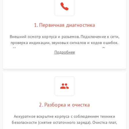
1. Первичная диагностика
Внешний осмотр корпуса и разъемов. Подключение к сети,
проверка индикации, звуковых сигналов и кодов ошибок.
Измерение входного и выходного напряжения. Оценка
Подробнее
реакции ИБП на отключение основного питания без
нагрузки.
2. Разборка и очистка
Аккуратное вскрытие корпуса с соблюдением техники
безопасности (снятие остаточного заряда). Очистка плат,
радиаторов и кулеров от пыли с помощью сжатого воздуха