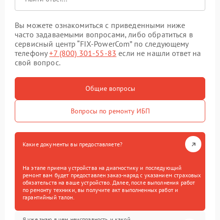
Вы можете ознакомиться с приведенными ниже
часто задаваемыми вопросами, либо обратиться в
сервисный центр “FIX-PowerCom” по следующему
телефону
+7 (800) 301-55-83
если не нашли ответ на
свой вопрос.
Общие вопросы
Вопросы по ремонту ИБП
Какие документы вы предоставляете?
На этапе приема устройства на диагностику и последующий
ремонт вам будет предоставлен заказ-наряд с указанием страховых
обязательств на ваше устройство. Далее, после выполнения работ
по ремонту техники, вы получите акт выполненных работ и
гарантийный талон.
Я уже знаю в чем неисправность и какой