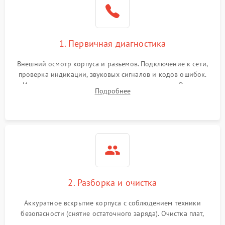
1. Первичная диагностика
Внешний осмотр корпуса и разъемов. Подключение к сети,
проверка индикации, звуковых сигналов и кодов ошибок.
Измерение входного и выходного напряжения. Оценка
Подробнее
реакции ИБП на отключение основного питания без
нагрузки.
2. Разборка и очистка
Аккуратное вскрытие корпуса с соблюдением техники
безопасности (снятие остаточного заряда). Очистка плат,
радиаторов и кулеров от пыли с помощью сжатого воздуха