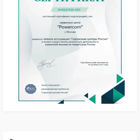
потеря связи с программным обеспечением;
нестабильная работа индикаторов.
При появлении подобных признаков стоит
обратиться в сервис Powercom, чтобы избежать
повреждения электронных компонентов и более
серьезных неполадок.
Полезные рекомендации
Не следует продолжать эксплуатацию ИБП при
нестабильной работе системы мониторинга.
Желательно снизить нагрузку на устройство и
исключить подключение дополнительного
оборудования до диагностики.
Не размещать ИБП рядом с источниками тепла.
Следить за чистотой вентиляционных отверстий.
Избегать резких перепадов напряжения.
Когда требуется ремонт Powercom, специалисты
оценивают состояние платы управления,
соединений и элементов индикации, после чего
устраняют неисправность и тестируют устройство
под нагрузкой.