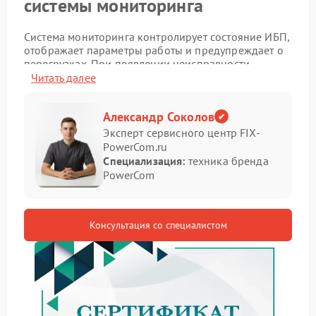
системы мониторинга
Система мониторинга контролирует состояние ИБП,
отображает параметры работы и предупреждает о
перегрузках. При появлении неисправности
информация на дисплее может отображаться с
Читать далее
ошибками, а часть функций перестает работать. В
отдельных случаях устройство неожиданно
Александр Соколов
отключается или зависает при запуске.
Эксперт сервисного центр FIX-
Какие признаки указывают на
PowerCom.ru
Специализация:
техника бренда
поломку
PowerCom
Проблемы с системой мониторинга способны
проявляться постепенно. Владельцы замечают
нестабильную индикацию, задержки при
Консультация со специалистом
переключении режимов и отсутствие реакции на
команды.
мерцание дисплея;
ошибки на панели управления;
самостоятельная перезагрузка;