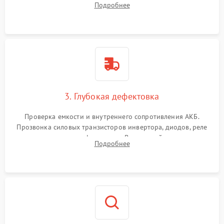
Подробнее
и кистей для предотвращения перегрева и замыканий.
3. Глубокая дефектовка
Проверка емкости и внутреннего сопротивления АКБ.
Прозвонка силовых транзисторов инвертора, диодов, реле
переключения и трансформатора. Визуальный поиск вздутых
Подробнее
конденсаторов и прогаров на печатной плате.