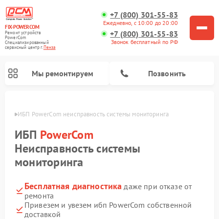
+7 (800) 301-55-83
Ежедневно, с 10:00 до 20:00
FIX-POWERCOM
+7 (800) 301-55-83
Ремонт устройств
PowerCom
Звонок бесплатный по РФ
Специализированный
cервисный центр г.
Пенза
Мы ремонтируем
Позвонить
Пензе
ИБП PowerCom неисправность системы мониторинга
ИБП
PowerCom
Неисправность системы
мониторинга
Бесплатная диагностика
даже при отказе от
ремонта
Привезем и увезем ибп PowerCom собственной
доставкой