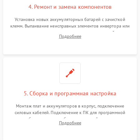
4. Ремонт и замена компонентов
Установка новых аккумуляторных батарей с зачисткой
клемм. Выпаивание неисправных элементов инвертора или
цепи зарядки и монтаж новых радиодеталей.
Подробнее
Восстановление поврежденных токоведущих дорожек и
замена реле.
5. Сборка и программная настройка
Монтаж плат и аккумуляторов в корпус, подключение
силовых кабелей. Подключение к ПК для программной
калибровки констант батареи, настройки порогов
Подробнее
срабатывания AVR и сброса счетчиков старения АКБ.