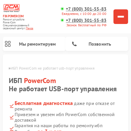
+7 (800) 301-55-83
Ежедневно, с 10:00 до 20:00
FIX-POWERCOM
+7 (800) 301-55-83
Ремонт устройств
PowerCom
Звонок бесплатный по РФ
Специализированный
cервисный центр г.
Пенза
Мы ремонтируем
Позвонить
Пензе
ИБП PowerCom не работает usb-порт управления
ИБП
PowerCom
Не работает USB-порт управления
Бесплатная диагностика
даже при отказе от
ремонта
Привезем и увезем ибп PowerCom собственной
доставкой
Гарантия на наши работы по ремонту ибп