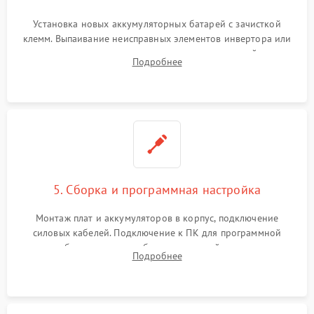
Установка новых аккумуляторных батарей с зачисткой
клемм. Выпаивание неисправных элементов инвертора или
цепи зарядки и монтаж новых радиодеталей.
Подробнее
Восстановление поврежденных токоведущих дорожек и
замена реле.
5. Сборка и программная настройка
Монтаж плат и аккумуляторов в корпус, подключение
силовых кабелей. Подключение к ПК для программной
калибровки констант батареи, настройки порогов
Подробнее
срабатывания AVR и сброса счетчиков старения АКБ.