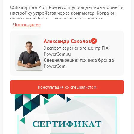
USB‑порт на ИБП Powercom упрощает мониторинг и
настройку устройства через компьютер. Когда он
перестает работать, управление становится
неудобным, а контроль за состоянием батареи —
Читать далее
менее точным.
Признаки неисправности
Александр Соколов
Эксперт сервисного центр FIX-
USB‑порта
PowerCom.ru
Специализация:
техника бренда
Убедиться в проблеме с портом помогут следующие
PowerCom
наблюдения:
компьютер не видит ИБП при подключении
кабеля;
Консультация со специалистом
программное обеспечение не отображает статус
работы устройства;
в диспетчере устройств порт определяется как
неизвестное оборудование;
подключение и отключение кабеля не вызывает
реакции системы;
индикатор возле порта не загорается при
подключении.