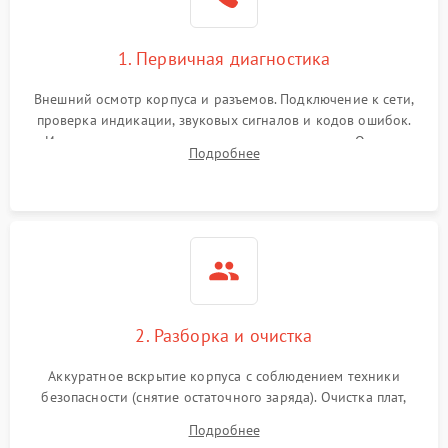
1. Первичная диагностика
Внешний осмотр корпуса и разъемов. Подключение к сети,
проверка индикации, звуковых сигналов и кодов ошибок.
Измерение входного и выходного напряжения. Оценка
Подробнее
реакции ИБП на отключение основного питания без
нагрузки.
2. Разборка и очистка
Аккуратное вскрытие корпуса с соблюдением техники
безопасности (снятие остаточного заряда). Очистка плат,
радиаторов и кулеров от пыли с помощью сжатого воздуха
Подробнее
и кистей для предотвращения перегрева и замыканий.