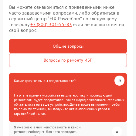
Вы можете ознакомиться с приведенными ниже
часто задаваемыми вопросами, либо обратиться в
сервисный центр “FIX-PowerCom” по следующему
телефону
+7 (800) 301-55-83
если не нашли ответ на
свой вопрос.
Общие вопросы
Вопросы по ремонту ИБП
Какие документы вы предоставляете?
На этапе приема устройства на диагностику и последующий
ремонт вам будет предоставлен заказ-наряд с указанием страховых
обязательств на ваше устройство. Далее, после выполнения работ
по ремонту техники, вы получите акт выполненных работ и
гарантийный талон.
Я уже знаю в чем неисправность и какой
ремонт необходим. Для чего проводить