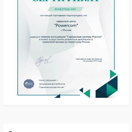
остается пустым.
Советы по первичной
диагностике
Прежде чем планировать ремонт Powercom,
попробуйте выполнить несколько шагов —
возможно, удастся устранить проблему без
вмешательства специалистов:
убедитесь, что батареи установлены правильно и
надежно закреплены;
проверьте уровень заряда батарей — возможно,
они полностью разряжены;
отключите все нагрузки, перезапустите ИБП и
протестируйте переключение в автономном
режиме;
ознакомьтесь с инструкцией: убедитесь, что
настройки ИБП соответствуют условиям
эксплуатации.
Ремонт в сервисном центре