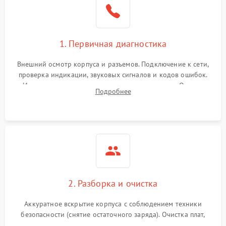
1. Первичная диагностика
Внешний осмотр корпуса и разъемов. Подключение к сети,
проверка индикации, звуковых сигналов и кодов ошибок.
Измерение входного и выходного напряжения. Оценка
Подробнее
реакции ИБП на отключение основного питания без
нагрузки.
2. Разборка и очистка
Аккуратное вскрытие корпуса с соблюдением техники
безопасности (снятие остаточного заряда). Очистка плат,
радиаторов и кулеров от пыли с помощью сжатого воздуха