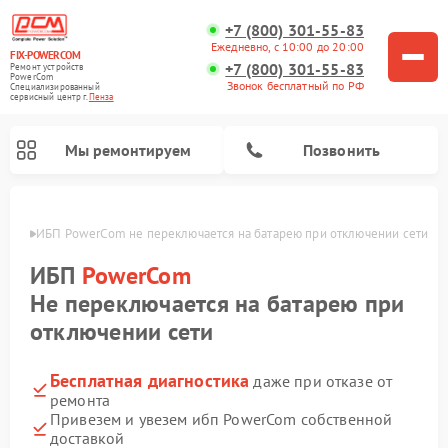
+7 (800) 301-55-83
Ежедневно, с 10:00 до 20:00
FIX-POWERCOM
+7 (800) 301-55-83
Ремонт устройств
PowerCom
Звонок бесплатный по РФ
Специализированный
cервисный центр г.
Пенза
Мы ремонтируем
Позвонить
Пензе
ИБП PowerCom не переключается на батарею при отключении сети
ИБП
PowerCom
Не переключается на батарею при
отключении сети
Бесплатная диагностика
даже при отказе от
ремонта
Привезем и увезем ибп PowerCom собственной
доставкой