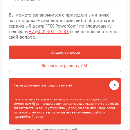
Вы можете ознакомиться с приведенными ниже
часто задаваемыми вопросами, либо обратиться в
сервисный центр “FIX-PowerCom” по следующему
телефону
+7 (800) 301-55-83
если не нашли ответ на
свой вопрос.
Общие вопросы
Вопросы по ремонту ИБП
Какие документы вы предоставляете?
На этапе приема устройства на диагностику и последующий
ремонт вам будет предоставлен заказ-наряд с указанием страховых
обязательств на ваше устройство. Далее, после выполнения работ
по ремонту техники, вы получите акт выполненных работ и
гарантийный талон.
Я уже знаю в чем неисправность и какой