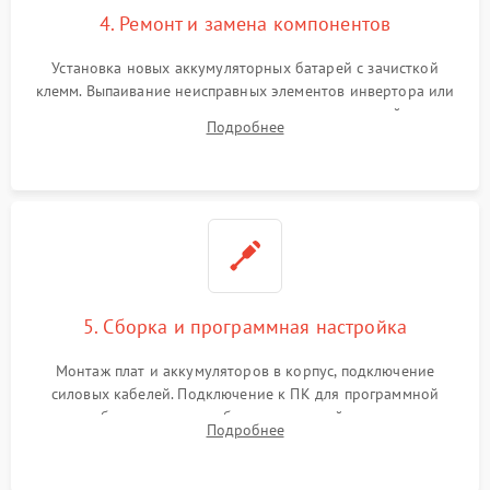
4. Ремонт и замена компонентов
Установка новых аккумуляторных батарей с зачисткой
клемм. Выпаивание неисправных элементов инвертора или
цепи зарядки и монтаж новых радиодеталей.
Подробнее
Восстановление поврежденных токоведущих дорожек и
замена реле.
5. Сборка и программная настройка
Монтаж плат и аккумуляторов в корпус, подключение
силовых кабелей. Подключение к ПК для программной
калибровки констант батареи, настройки порогов
Подробнее
срабатывания AVR и сброса счетчиков старения АКБ.