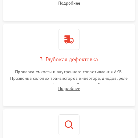
Подробнее
и кистей для предотвращения перегрева и замыканий.
3. Глубокая дефектовка
Проверка емкости и внутреннего сопротивления АКБ.
Прозвонка силовых транзисторов инвертора, диодов, реле
переключения и трансформатора. Визуальный поиск вздутых
Подробнее
конденсаторов и прогаров на печатной плате.