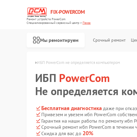
FIX-POWERCOM
Ремонт устройств PowerCom
Специализированный cервисный центр г.
Пенза
Мы ремонтируем
Срочный ремонт
Це
п PowerCom в Пензе
ИБП PowerCom не определяется компьютером
ИБП
PowerCom
Не определяется к
Бесплатная диагностика
даже при отказ
Привезем и увезем ибп PowerCom собстве
Гарантия на наши работы по ремонту ибп
Срочный ремонт ибп PowerCom в течении 
20%
Скидка для вас до