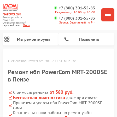
+7 (800) 301-55-83
Ежедневно, с 10:00 до 20:00
FIX-POWERCOM
+7 (800) 301-55-83
Ремонт устройств
PowerCom
Звонок бесплатный по РФ
Специализированный
cервисный центр г.
Пенза
Мы ремонтируем
Позвонить
Пензе
Ремонт ибп PowerCom MRT-2000SE в Пензе
Ремонт ибп PowerCom MRT-2000SE
в Пензе
от 380 руб.
Стоимость ремонта
Бесплатная диагностика
даже при отказе
Привезем и увезем ибп PowerCom MRT-2000SE
сами
Гарантия на наши работы по ремонту ибп