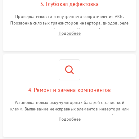
3. Глубокая дефектовка
Поломка системы защиты
1000 ₽
Подробнее →
от перегрузок
Проверка емкости и внутреннего сопротивления АКБ.
Прозвонка силовых транзисторов инвертора, диодов, реле
Неисправность системы
переключения и трансформатора. Визуальный поиск вздутых
Подробнее
защиты от короткого
1500 ₽
Подробнее →
конденсаторов и прогаров на печатной плате.
замыкания
Повреждение системы
1000 ₽
Подробнее →
защиты от перегрева
Неисправность системы
защиты от
1500 ₽
Подробнее →
перенапряжения
4. Ремонт и замена компонентов
Установка новых аккумуляторных батарей с зачисткой
клемм. Выпаивание неисправных элементов инвертора или
цепи зарядки и монтаж новых радиодеталей.
Подробнее
Восстановление поврежденных токоведущих дорожек и
замена реле.