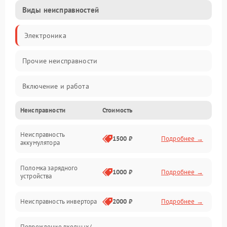
Виды неисправностей
Электроника
Прочие неисправности
Включение и работа
Неисправности
Стоимость
Работа с нагрузкой
Неисправность
Звук и индикация
1500 ₽
Подробнее →
аккумулятора
Питание и режимы
Поломка зарядного
1000 ₽
Подробнее →
устройства
Интерфейсы и связь
Неисправность инвертора
2000 ₽
Подробнее →
Температура и эксплуатация
Повреждение входных/