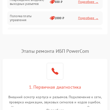
500 ₽
Подробнее →
выходных разъемов
Механические повреждения
Поломка платы
Механика
2000 ₽
Подробнее →
управления
Неисправность
3000 ₽
Подробнее →
трансформатора
Повреждение
Этапы ремонта ИБП PowerCom
500 ₽
Подробнее →
конденсаторов
Поломка предохранителя
100 ₽
Подробнее →
Неисправность системы
1000 ₽
Подробнее →
охлаждения
1. Первичная диагностика
Неисправность
500 ₽
Подробнее →
Внешний осмотр корпуса и разъемов. Подключение к сети,
индикаторов
проверка индикации, звуковых сигналов и кодов ошибок.
Измерение входного и выходного напряжения. Оценка
Поломка фильтров