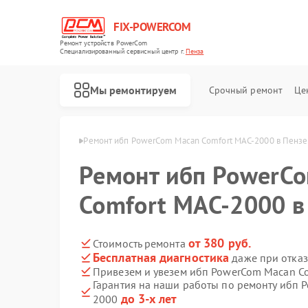
FIX-POWERCOM
Ремонт устройств PowerCom
Специализированный cервисный центр г.
Пенза
Мы ремонтируем
Срочный ремонт
Це
п PowerCom в Пензе
Ремонт ибп PowerCom Macan Comfort MAC-2000 в Пензе
Ремонт ибп PowerC
Comfort MAC-2000 в
от 380 руб.
Стоимость ремонта
Бесплатная диагностика
даже при отказ
Привезем и увезем ибп PowerCom Macan C
Гарантия на наши работы по ремонту ибп 
до 3-х лет
2000