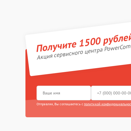
Получите 1500 рубле
Акция сервисного центра PowerCom
Отправляя, Вы соглашаетесь с
политикой конфиденциально