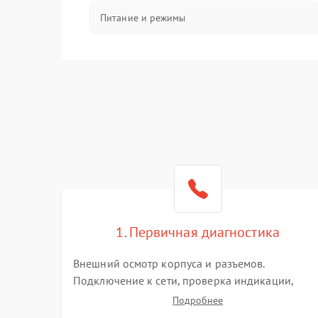
Питание и режимы
Интерфейсы и связь
Температура и эксплуатация
Механические повреждения
Механика
1. Первичная диагностика
Внешний осмотр корпуса и разъемов.
Подключение к сети, проверка индикации,
звуковых сигналов и кодов ошибок. Измерение
Подробнее
входного и выходного напряжения. Оценка