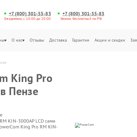
+7 (800) 301-55-83
+7 (800) 301-55-83
Ежедневно, с 10:00 до 20:00
Звонок бесплатный по РФ
ны
О нас
Отзывы
Доставка
Гарантии
Акции и скидки
Зая
ензе
m King Pro
в Пензе
е
 RM KIN-3000AP LCD сами
PowerCom King Pro RM KIN-