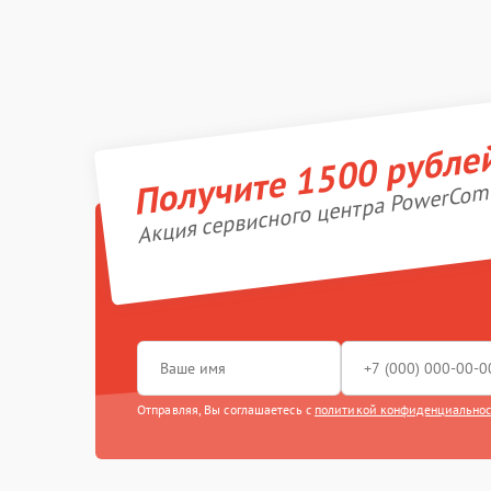
Получите 1500 рубле
Акция сервисного центра PowerCom
Отправляя, Вы соглашаетесь с
политикой конфиденциально