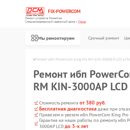
FIX-POWERCOM
Ремонт устройств PowerCom
Специализированный cервисный центр г.
Пенза
Мы ремонтируем
Срочный ремонт
Це
п PowerCom в Пензе
Ремонт ибп PowerCom King Pro RM KIN-3000AP LCD в П
Ремонт ибп PowerCo
RM KIN-3000AP LCD 
от 380 руб.
Стоимость ремонта
Бесплатная диагностика
даже при отказ
Привезем и увезем ибп PowerCom King Pro
Гарантия на наши работы по ремонту ибп 
до 3-х лет
3000AP LCD