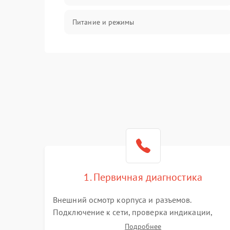
Питание и режимы
Интерфейсы и связь
Температура и эксплуатация
Механические повреждения
Механика
1. Первичная диагностика
Внешний осмотр корпуса и разъемов.
Подключение к сети, проверка индикации,
звуковых сигналов и кодов ошибок. Измерение
Подробнее