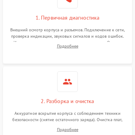
1. Первичная диагностика
Внешний осмотр корпуса и разъемов. Подключение к сети,
проверка индикации, звуковых сигналов и кодов ошибок.
Измерение входного и выходного напряжения. Оценка
Подробнее
реакции ИБП на отключение основного питания без
нагрузки.
2. Разборка и очистка
Аккуратное вскрытие корпуса с соблюдением техники
безопасности (снятие остаточного заряда). Очистка плат,
радиаторов и кулеров от пыли с помощью сжатого воздуха
Подробнее
и кистей для предотвращения перегрева и замыканий.