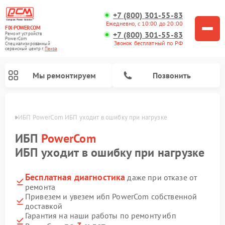
+7 (800) 301-55-83
Ежедневно, с 10:00 до 20:00
FIX-POWERCOM
+7 (800) 301-55-83
Ремонт устройств
PowerCom
Звонок бесплатный по РФ
Специализированный
cервисный центр г.
Пенза
Мы ремонтируем
Позвонить
Пензе
ИБП PowerCom ИБП уходит в ошибку при нагрузке
ИБП
PowerCom
ИБП уходит в ошибку при нагрузке
Бесплатная диагностика
даже при отказе от
ремонта
Привезем и увезем ибп PowerCom собственной
доставкой
Гарантия на наши работы по ремонту ибп