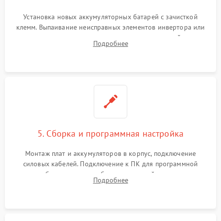
Установка новых аккумуляторных батарей с зачисткой
клемм. Выпаивание неисправных элементов инвертора или
цепи зарядки и монтаж новых радиодеталей.
Подробнее
Восстановление поврежденных токоведущих дорожек и
замена реле.
5. Сборка и программная настройка
Монтаж плат и аккумуляторов в корпус, подключение
силовых кабелей. Подключение к ПК для программной
калибровки констант батареи, настройки порогов
Подробнее
срабатывания AVR и сброса счетчиков старения АКБ.