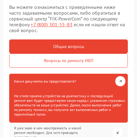
Вы можете ознакомиться с приведенными ниже
часто задаваемыми вопросами, либо обратиться в
сервисный центр “FIX-PowerCom” по следующему
телефону
+7 (800) 301-55-83
если не нашли ответ на
свой вопрос.
Общие вопросы
Вопросы по ремонту ИБП
Какие документы вы предоставляете?
На этапе приема устройства на диагностику и последующий
ремонт вам будет предоставлен заказ-наряд с указанием страховых
обязательств на ваше устройство. Далее, после выполнения работ
по ремонту техники, вы получите акт выполненных работ и
гарантийный талон.
Я уже знаю в чем неисправность и какой
ремонт необходим. Для чего проводить